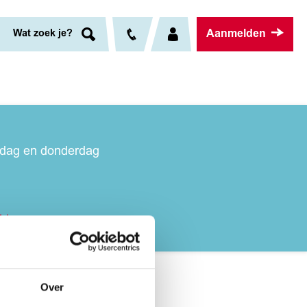
Aanmelden
Wat zoek je?
nsdag en donderdag
hier
Over