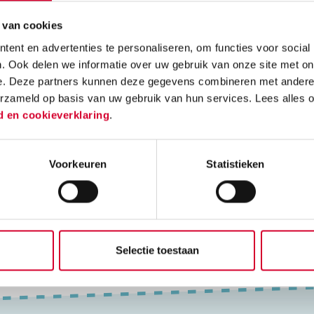
 van cookies
ent en advertenties te personaliseren, om functies voor social
. Ook delen we informatie over uw gebruik van onze site met on
e. Deze partners kunnen deze gegevens combineren met andere i
erzameld op basis van uw gebruik van hun services. Lees alles 
d en cookieverklaring
.
Voorkeuren
Statistieken
en (6)
Nieuws (0)
Opleiding (2)
Agenda (0)
Vakgebied (1)
n
6 resultaten
voor je gevonden
Selectie toestaan