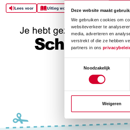
Lees voor
Uitleg woorden
Deze website maakt gebruik
We gebruiken cookies om cont
websiteverkeer te analyseren
Je hebt gezocht op
media, adverteren en analys
verstrekt of die ze hebben v
Schoonheid
partners in ons
privacybelei
Toestemmingsselectie
Noodzakelijk
Alle resultat
We hebbe
Weigeren