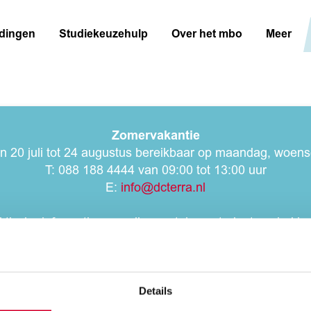
idingen
Studiekeuzehulp
Over het mbo
Meer
Zomervakantie
an 20 juli tot 24 augustus bereikbaar op maandag, woe
T: 088 188 4444 van 09:00 tot 13:00 uur
E:
info@dcterra.nl
ktische informatie voor alle eerstejaarsstudenten vind je
Details