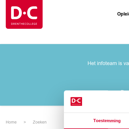
Ople
Het infoteam is v
Pra
Toestemming
Home
Zoeken