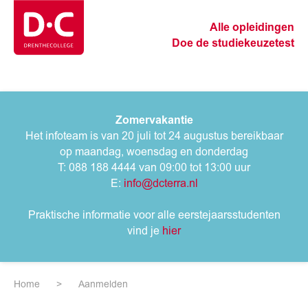
Alle opleidingen
Doe de studiekeuzetest
Zomervakantie
Het infoteam is van 20 juli tot 24 augustus bereikbaar
op maandag, woensdag en donderdag
T: 088 188 4444 van 09:00 tot 13:00 uur
E:
info@dcterra.nl
Praktische informatie voor alle eerstejaarsstudenten
vind je
hier
Home
Aanmelden