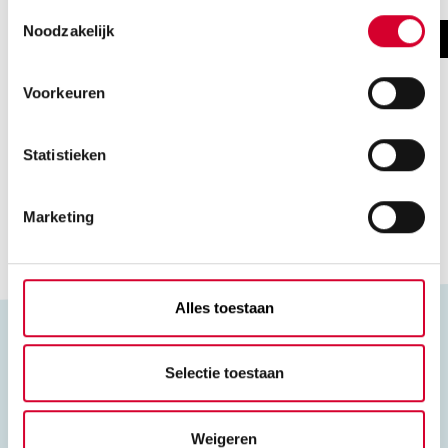
ons
privacybeleid en cookieverklaring
.
Toestemmingsselectie
Noodzakelijk
Mbo-opleiding
Inburgeren
Cursus
Voorkeuren
Sprinthavo/Sprintvwo
Basisvaardigheden
Statistieken
Marketing
Alles toestaan
WhatsApp
Selectie toestaan
06 3022 9732
Bel ons
Weigeren