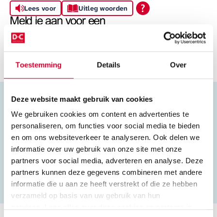
Lees voor
Uitleg woorden
Meld je aan voor een
mbo-opleiding of cursus
Toestemming
Details
Over
Deze website maakt gebruik van cookies
We gebruiken cookies om content en advertenties te
Leuk dat jij je wilt aanmelden voor een mbo-opleiding of
personaliseren, om functies voor social media te bieden
cursus bij Drenthe College. Maak hieronder jouw keuze
en om ons websiteverkeer te analyseren. Ook delen we
en je komt terecht op de juiste aanmeldpagina. Lees
hier
informatie over uw gebruik van onze site met onze
meer over de aanmeldprocedure voor een mbo-
partners voor social media, adverteren en analyse. Deze
opleiding.
partners kunnen deze gegevens combineren met andere
informatie die u aan ze heeft verstrekt of die ze hebben
verzameld op basis van uw gebruik van hun
services. Lees alles over deze cookies en partners in