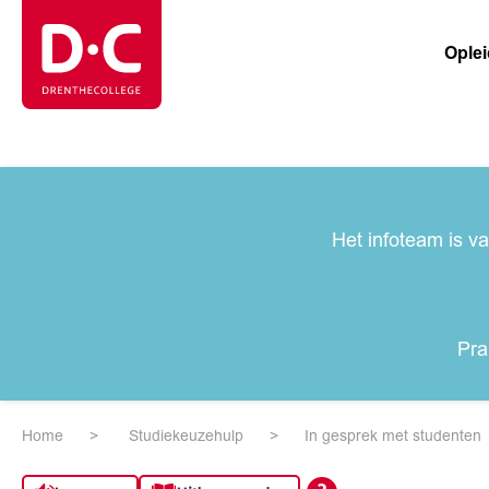
Ople
Het infoteam is v
Pra
Home
Studiekeuzehulp
In gesprek met studenten