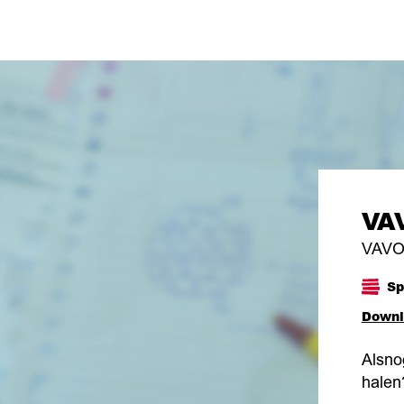
VAV
VAVO 
Sp
Downl
Alsno
halen