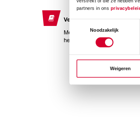
verstrekt of die ze hebben v
partners in ons
privacybelei
Verder studeren
Toestemmingsselectie
Noodzakelijk
Met je vwo-diploma kan je ver
het hbo of de universiteit.
Weigeren