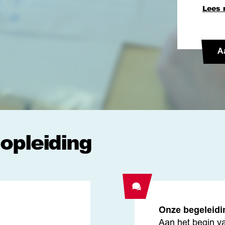
Lees 
A
 opleiding
Onze begeleidi
Aan het begin va