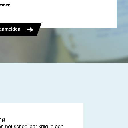
meer
anmelden
ng
n het schooljaar krijg je een