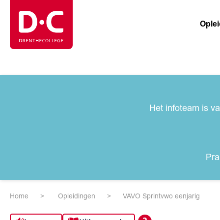
Ople
Het infoteam is v
Pra
Home
Opleidingen
VAVO Sprintvwo eenjarig