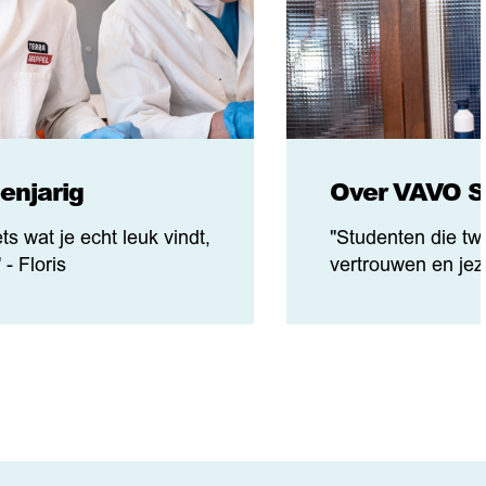
enjarig
Over VAVO Sp
ets wat je echt leuk vindt,
"Studenten die twi
 - Floris
vertrouwen en jez