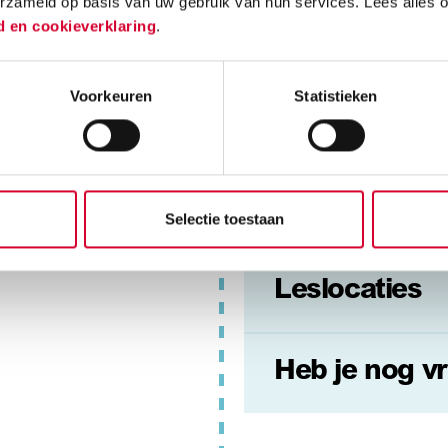
erzameld op basis van uw gebruik van hun services. Lees alles 
d en cookieverklaring
.
Toelating
Voorkeuren
Statistieken
der studeren aan
Lesgeld
Extra informa
Selectie toestaan
Leslocaties
Heb je nog v