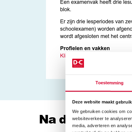
Een examenvak heeft drie les
blok.
Er zijn drie lesperiodes van z
schoolexamen) worden afgenome
wordt afgesloten met het centr
Profielen en vakken
Klik hier
voor een overzicht van
Toestemming
Deze website maakt gebruik
We gebruiken cookies om cont
Na de opleiding
websiteverkeer te analyseren
media, adverteren en analys