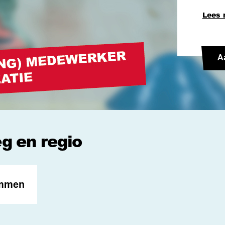
Lees 
A
eg en regio
mmen