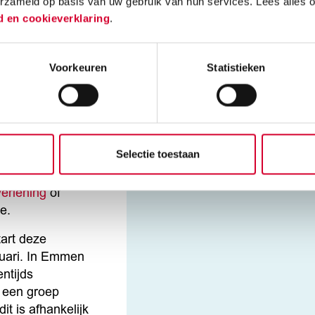
er Sport en
Bij de Beroepso
erzameld op basis van uw gebruik van hun services. Lees alles 
eve en creatieve
naar school en d
d en cookieverklaring
.
alles over sport,
tijdens je stage
 hoe je jouw
beroepspraktijk
Voorkeuren
Statistieken
 kunt inzetten om
stage bij een go
eren. Er is veel
vind je op
stagem
heid en het
rt- en recreatie
t bent met de
Selectie toestaan
Zorg en Welzijn
,
verlening
of
ie.
art deze
ruari. In Emmen
entijds
 een groep
it is afhankelijk