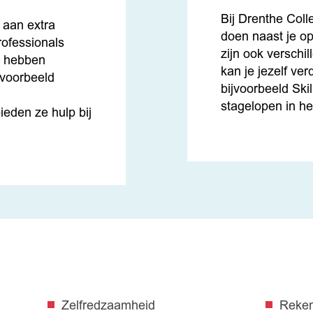
Bij Drenthe Colle
 aan extra
doen naast je op
rofessionals
zijn ook verschil
j hebben
kan je jezelf ver
jvoorbeeld
bijvoorbeeld Ski
stagelopen in he
eden ze hulp bij
Zelfredzaamheid
Reke