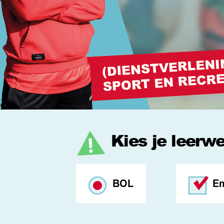
Kies je leerw
BOL
E