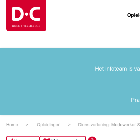
Ople
Het infoteam is v
Pra
Home
Opleidingen
Dienstverlening: Medewerker S