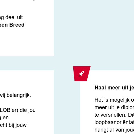
g deel uit
pen Breed
Haal meer uit j
ij belangrijk.
Het is mogelijk 
n
meer uit je dipl
LOB’er) die jou
te versnellen. Di
g en
loopbaanoriëntat
echt bij jouw
hangt af van jou