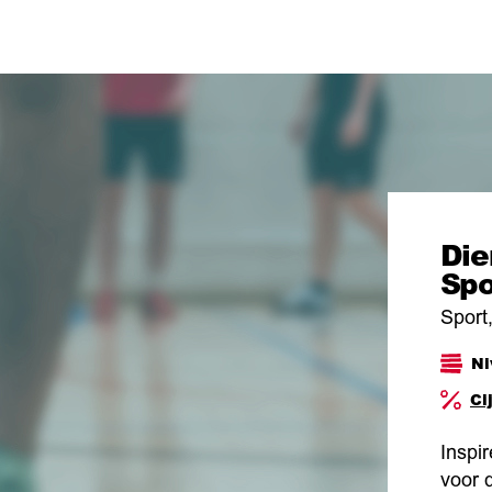
Die
Spo
Sport,
Ni
Ci
Inspir
voor 