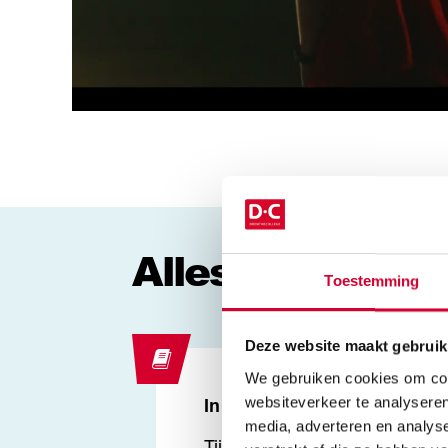
Alles over deze
Toestemming
Deze website maakt gebruik
We gebruiken cookies om cont
websiteverkeer te analyseren
In het kort
media, adverteren en analys