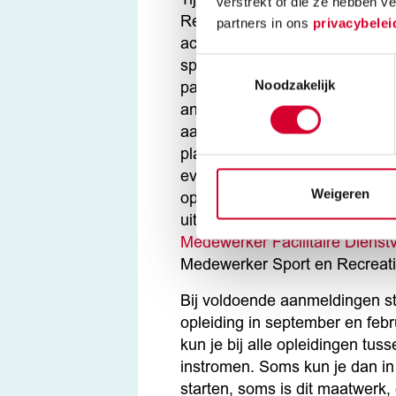
Tijdens de opleiding Medewerk
verstrekt of die ze hebben v
Recreatie leer je hoe je sporti
partners in ons
privacybelei
activiteiten begeleidt. Je leert 
Toestemmingsselectie
spel en entertainment. Je leert
Noodzakelijk
passie voor sport en recreatie
anderen te inspireren en motiv
aandacht voor klantvriendelijk
plannen en organiseren van spo
evenementen. Nadat je gestar
Weigeren
opleiding kies je een van de
uitstroomrichtingen:
Helpende 
Medewerker Facilitaire Dienst
Medewerker Sport en Recreat
Bij voldoende aanmeldingen st
opleiding in september en feb
kun je bij alle opleidingen tuss
instromen. Soms kun je dan in
starten, soms is dit maatwerk, d