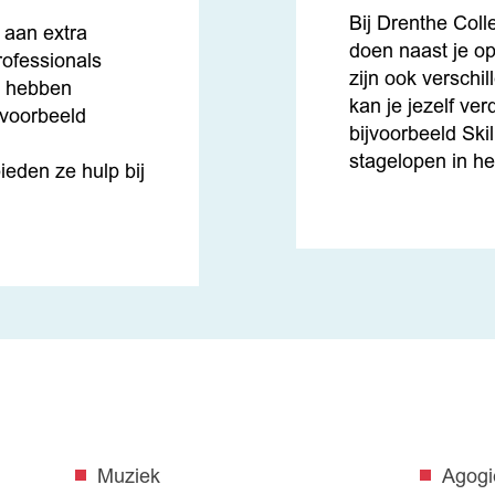
Bij Drenthe Colle
 aan extra
doen naast je op
rofessionals
zijn ook verschil
j hebben
kan je jezelf ver
jvoorbeeld
bijvoorbeeld Ski
stagelopen in he
eden ze hulp bij
Muziek
Agogi