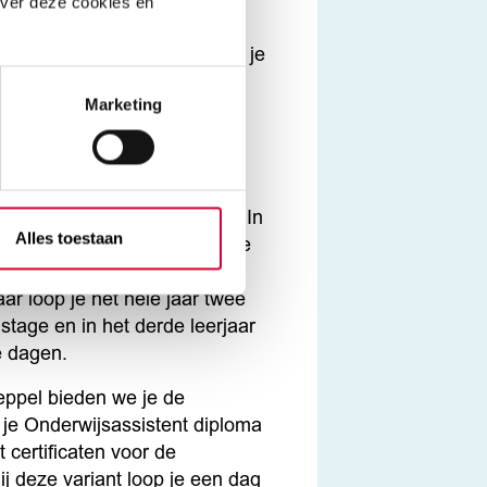
over deze cookies en
pleidende Leerweg (BOL) ga je
oe je praktijkervaring op
Marketing
. Stage wordt ook wel
vorming genoemd. Je loopt
kend leerbedrijf. Erkende
d je op
stagemarkt.nl
. De
orden door school geregeld. In
Alles toestaan
ar ga je in de derde en vierde
gen per week stage lopen. In
aar loop je het hele jaar twee
tage en in het derde leerjaar
e dagen.
ppel bieden we je de
 je Onderwijsassistent diploma
 certificaten voor de
j deze variant loop je een dag