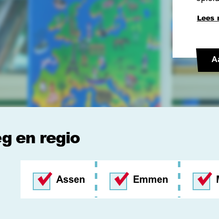
Lees 
A
eg en regio
Assen
Emmen