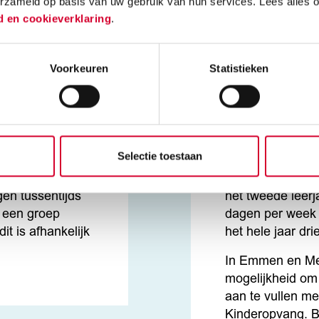
erzameld op basis van uw gebruik van hun services. Lees alles 
Stage
d en cookieverklaring
.
e je muziek,
Bij de Beroepso
sport en spel in
naar school en d
Voorkeuren
Statistieken
 van het kind.
tijdens je stage
iding duurt 3
beroepspraktijk
kan in 2 jaar
stage bij een er
iever eerst meer
leerbedrijven vin
 je wel wat
stageplaatsen w
Selectie toestaan
ontact op of
het eerste leerja
keuzehulp. In
periode twee da
gen tussentijds
het tweede leerj
 een groep
dagen per week s
it is afhankelijk
het hele jaar dri
In Emmen en Me
mogelijkheid om
aan te vullen met
Kinderopvang. Bi