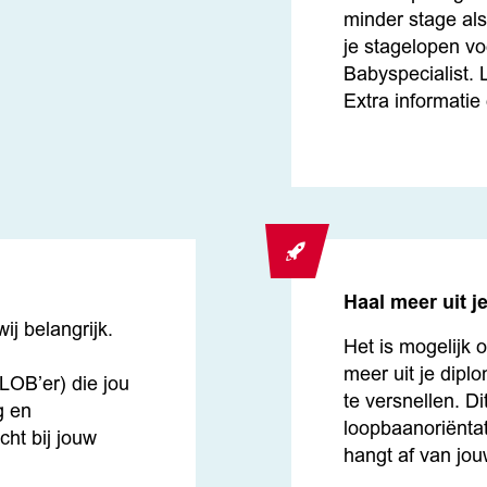
minder stage al
je stagelopen vo
Babyspecialist. 
Extra informati
Haal meer uit j
ij belangrijk.
Het is mogelijk 
n
meer uit je dipl
LOB’er) die jou
te versnellen. Di
g en
loopbaanoriëntat
echt bij jouw
hangt af van jou