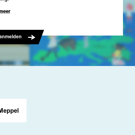
meer
anmelden
Meppel