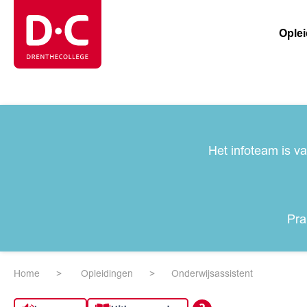
Ople
Het infoteam is v
Pra
Home
Opleidingen
Onderwijsassistent