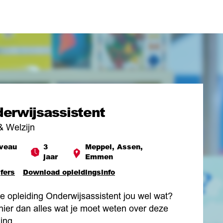
erwijsassistent
& Welzijn
veau
3
Meppel, Assen,
jaar
Emmen
jfers
Download opleidingsinfo
de opleiding Onderwijsassistent jou wel wat?
hier dan alles wat je moet weten over deze
ing.