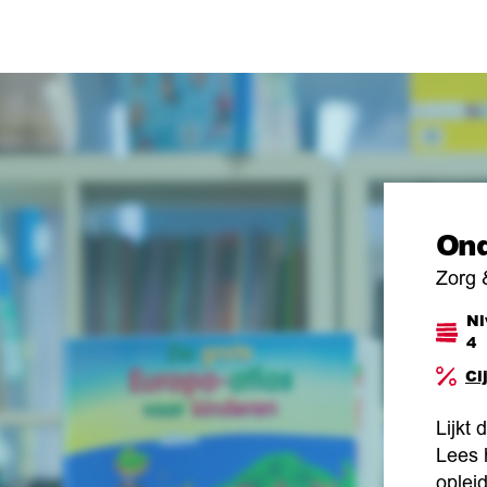
Ond
Zorg 
Ni
4
Ci
Lijkt 
Lees 
opleid