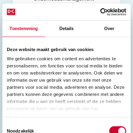
Mechanica/sterkteleer
Wiskunde
Natuurkunde
Toestemming
Details
Over
Materialenkennis
Nederlands, Engels
Rekenen
Deze website maakt gebruik van cookies
Loopbaanoriëntatie en -
begeleiding (LOB)
We gebruiken cookies om content en advertenties te
personaliseren, om functies voor social media te bieden
Burgerschap
en om ons websiteverkeer te analyseren. Ook delen we
Met keuzedelen kan je verbreden en
informatie over uw gebruik van onze site met onze
verdiepen. Bijvoorbeeld:
partners voor social media, adverteren en analyse. Deze
partners kunnen deze gegevens combineren met andere
Duurzaamheid
informatie die u aan ze heeft verstrekt of die ze hebben
Inspelen op innovaties
verzameld op basis van uw gebruik van hun
Duits
services. Lees alles over deze cookies en partners in
ons
privacybeleid en cookieverklaring
.
Toestemmingsselectie
Noodzakelijk