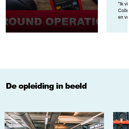
"Ik v
Colle
en vo
De opleiding in beeld