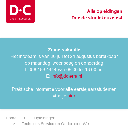
Alle opleidingen
Doe de studiekeuzetest
Zomervakantie
Het infoteam is van 20 juli tot 24 augustus bereikbaar
op maandag, woensdag en donderdag
T: 088 188 4444 van 09:00 tot 13:00 uur
E:
info@dcterra.nl
Praktische informatie voor alle eerstejaarsstudenten
vind je
hier
Home
Opleidingen
Technicus Service en Onderhoud Werktuigbouw