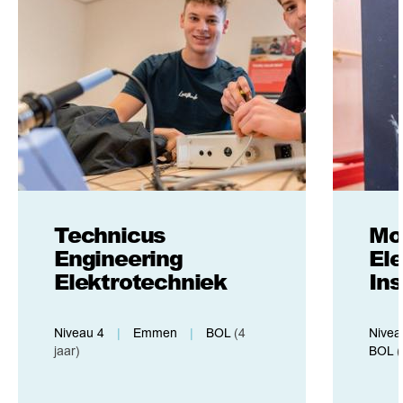
Technicus
Mo
Engineering
El
Elektrotechniek
Ins
Niveau 4
|
Emmen
|
BOL
(4
Nivea
jaar)
BOL
(