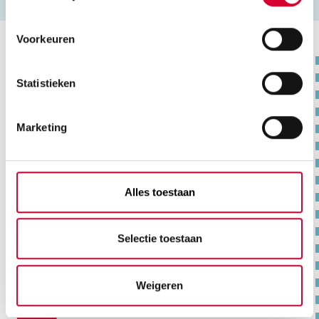
Voorkeuren
Na de opleiding
Statistieken
Marketing
Aan het werk
Als Technicus Service en Onderhoud
Werktuigbouwkunde kan je aan het werk
als servicemonteur. Voorbeelden van
Alles toestaan
werkplekken:
Machine- en apparatenbouw
Selectie toestaan
Transportindustrie
Metaalindustrie
Voedingsmiddelenindustrie
Weigeren