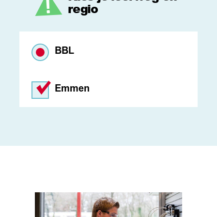
regio
BBL
Emmen