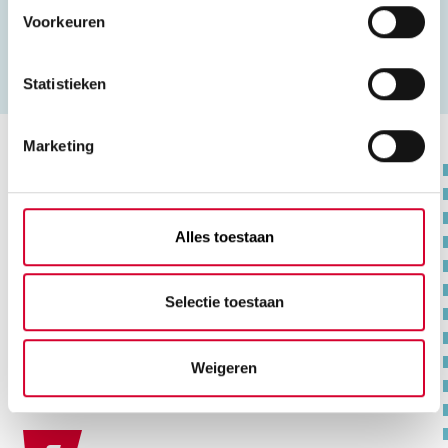
verdiepen.
Voorkeuren
Statistieken
Marketing
Na de opleiding
Alles toestaan
Aan het werk
Met het diploma Allround Technicus
Selectie toestaan
Voertuigen en Mobiele Werktuigen
(Motorfietsen) kan je werken bij een
motorfietsgarage of werkplaats van een
Weigeren
merkdealer.