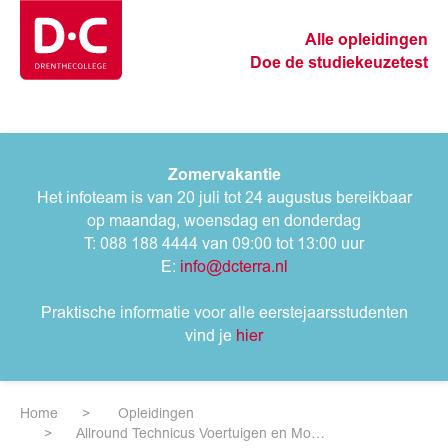
Alle opleidingen
Doe de studiekeuzetest
Zomervakantie
Het infoteam is van 20 juli tot 24 augustus bereikbaar
op maandag, woensdag en donderdag
T: 088 188 4444 van 09:00 tot 13:00 uur
E:
info@dcterra.nl
Praktische informatie voor alle eerstejaarsstudenten
vind je
hier
Home
Opleidingen
Allround Technicus Voertuigen en Mobiele Werktuigen (Motorfietsen)