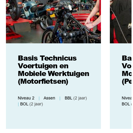
Basis Technicus
Ba
Voertuigen en
Vo
Mobiele Werktuigen
Mo
(Motorfietsen)
(P
Niveau 2
|
Assen
|
BBL
(2 jaar)
Nivea
|
BOL
(2 jaar)
BOL
(