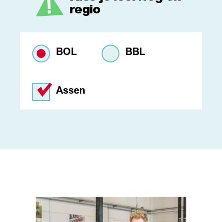
regio
BOL
BBL
Assen