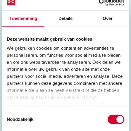
buitenland.
Toestemming
Details
Over
Deze website maakt gebruik van cookies
We gebruiken cookies om content en advertenties te
Vakken en keuzedelen
personaliseren, om functies voor social media te bieden
Deze vakken krijg je:
en om ons websiteverkeer te analyseren. Ook delen we
informatie over uw gebruik van onze site met onze
Vakleer
partners voor social media, adverteren en analyse. Deze
Nederlands
partners kunnen deze gegevens combineren met andere
Rekenen
informatie die u aan ze heeft verstrekt of die ze hebben
Burgerschap
verzameld op basis van uw gebruik van hun
Loopbaanoriëntatie en -
services. Lees alles over deze cookies en partners in
begeleiding
ons
privacybeleid en cookieverklaring
.
Toestemmingsselectie
Noodzakelijk
Hiernaast kan je ook uit keuzedelen
kiezen. Zo kan je verbreden en