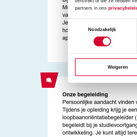
Bij de opleiding Basis Technic
verstrekt of die ze hebben v
Mobiele Werktuigen (Motorfietse
partners in ons
privacybelei
vaardigheden en technieken de
Toestemmingsselectie
Je leert hoe motorfietsen in el
Noodzakelijk
hoe je ze kan repareren. Ook l
apparatuur gebruikt om metin
Weigeren
Onze begeleiding
Persoonlijke aandacht vinden w
Tijdens je opleiding krijg je ee
loopbaanoriëntatiebegeleider (
begeleidt bij je studievoortgan
ontwikkeling. Je kunt altijd ter