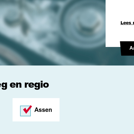
Lees 
A
eg en regio
Assen