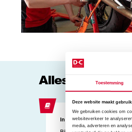
Alles over deze
Toestemming
Deze website maakt gebruik
We gebruiken cookies om cont
websiteverkeer te analyseren
In het kort
media, adverteren en analys