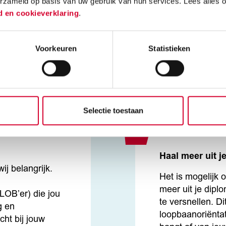
us Voertuigen en
Bij de Beroepso
erzameld op basis van uw gebruik van hun services. Lees alles 
n) leer je alle
naar school en d
d en cookieverklaring
.
 je nodig hebt.
tijdens je stage
kaar zitten en
beroepspraktijk
Voorkeuren
Statistieken
eer je hoe je de
stage bij een go
gen te doen.
vind je op
stagem
Selectie toestaan
Haal meer uit j
ij belangrijk.
Het is mogelijk 
n
meer uit je dipl
LOB’er) die jou
te versnellen. Di
g en
loopbaanoriëntat
echt bij jouw