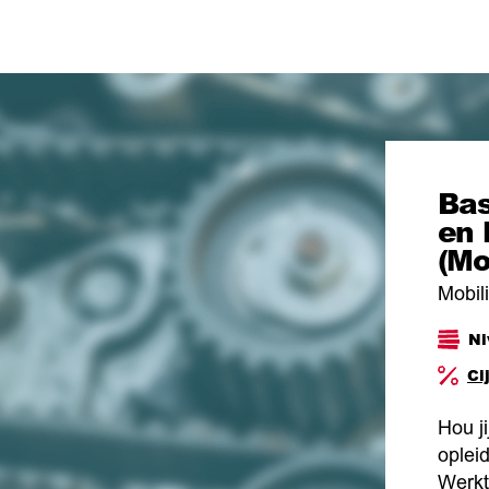
Bas
en 
(Mo
Mobili
Ni
Ci
Hou j
oplei
Werkt