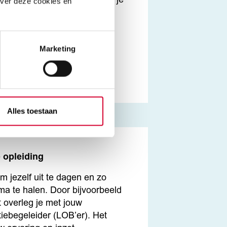
pleidende Leerweg (BOL) ga je
over deze cookies en
oe je praktijkervaring op
. Stage wordt ook
vorming genoemd. Je loopt
Marketing
edgekeurd leerbedrijf. Deze
arkt.nl
.
Alles toestaan
e opleiding
om jezelf uit te dagen en zo
oma te halen. Door bijvoorbeeld
t overleg je met jouw
iebegeleider (LOB’er). Het