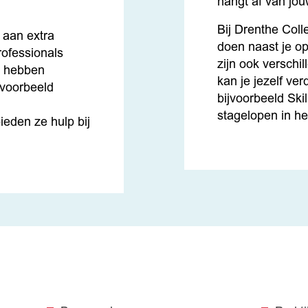
hangt af van jou
Bij Drenthe Colle
 aan extra
doen naast je op
rofessionals
zijn ook verschil
j hebben
kan je jezelf ver
jvoorbeeld
bijvoorbeeld Ski
stagelopen in he
eden ze hulp bij