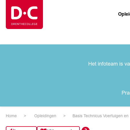
Ople
Het infoteam is v
Pra
Home
Opleidingen
Basis Technicus Voertuigen en