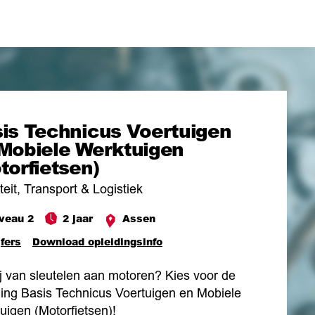
is Technicus Voertuigen
Mobiele Werktuigen
torfietsen)
teit, Transport & Logistiek
veau 2
2 jaar
Assen
jfers
Download opleidingsinfo
ij van sleutelen aan motoren? Kies voor de
ding Basis Technicus Voertuigen en Mobiele
uigen (Motorfietsen)!